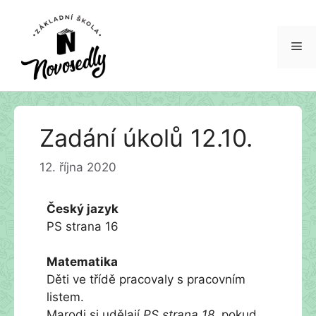
Me
Přeskočit
Zadání úkolů 12.10.
na
obsah
12. října 2020
Český jazyk
PS strana 16
Matematika
Děti ve třídě pracovaly s pracovním
listem.
Marodi si udělají
PS strana 18
, pokud