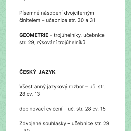
Písemné násobení dvojciferným
činitelem – učebnice str. 30 a 31
GEOMETRIE
– trojúhelníky, učebnice
str. 29, rýsování trojúhelníků
ČESKÝ JAZYK
Všestranný jazykový rozbor – uč. str.
28 cv. 13
doplňovací cvičení – uč. str. 28 cv. 15
Zdvojené souhlásky – učebnice str. 29
– 30