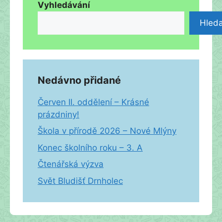
Vyhledávání
Hleda
Nedávno přidané
Červen II. oddělení – Krásné
prázdniny!
Škola v přírodě 2026 – Nové Mlýny
Konec školního roku – 3. A
Čtenářská výzva
Svět Bludišť Drnholec