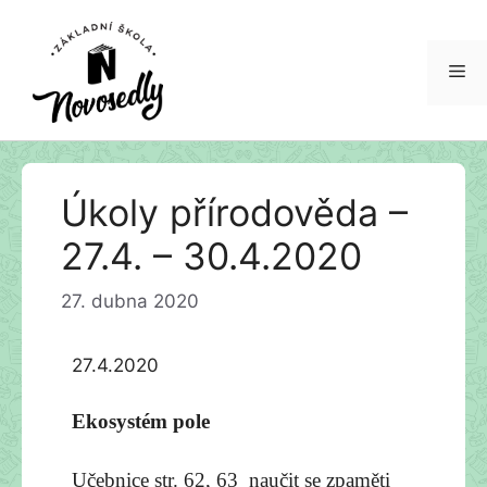
Me
Přeskočit
Úkoly přírodověda –
na
obsah
27.4. – 30.4.2020
27. dubna 2020
27.4.2020
Ekosystém pole
Učebnice str. 62, 63 naučit se zpaměti