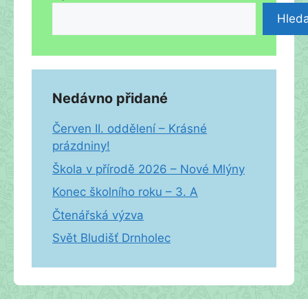
Hleda
Nedávno přidané
Červen II. oddělení – Krásné
prázdniny!
Škola v přírodě 2026 – Nové Mlýny
Konec školního roku – 3. A
Čtenářská výzva
Svět Bludišť Drnholec