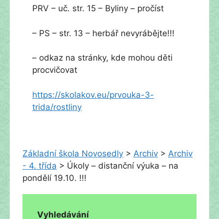
PRV – uč. str. 15 – Byliny – pročíst
– PS – str. 13 – herbář nevyrábějte!!!
– odkaz na stránky, kde mohou děti
procvičovat
https://skolakov.eu/prvouka-3-
trida/rostliny
Základní škola Novosedly
>
Archiv
>
Archiv
- 4. třída
>
Úkoly – distanční výuka – na
pondělí 19.10. !!!
Vyhledávání