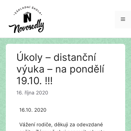
Me
Přeskočit
Úkoly – distanční
na
obsah
výuka – na pondělí
19.10. !!!
16. října 2020
16.10. 2020
Vážení rodiče, děkuji za odevzdané