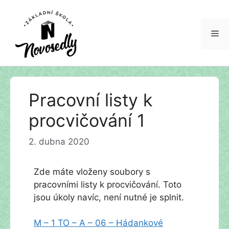
Me
Přeskočit
Pracovní listy k
na
obsah
procvičování 1
2. dubna 2020
Zde máte vloženy soubory s
pracovními listy k procvičování. Toto
jsou úkoly navíc, není nutné je splnit.
M – 1 TO – A – 06 – Hádankové