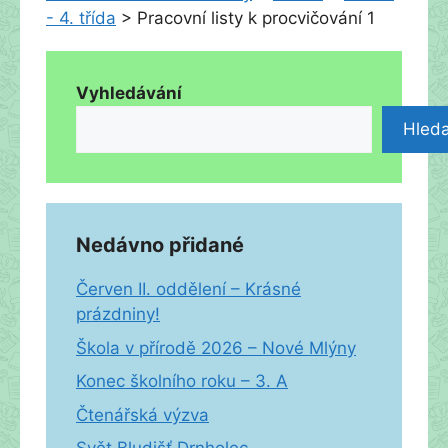
- 4. třída
>
Pracovní listy k procvičování 1
Vyhledávání
Hleda
Nedávno přidané
Červen II. oddělení – Krásné
prázdniny!
Škola v přírodě 2026 – Nové Mlýny
Konec školního roku – 3. A
Čtenářská výzva