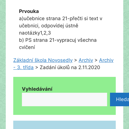
Prvouka
a)učebnice strana 21-přečti si text v
učebnici, odpovídej ústně
naotázky1,2,3
b) PS strana 21-vypracuj všechna
cvičení
Základní škola Novosedly
>
Archiv
>
Archiv
- 3. třída
>
Zadání úkolů na 2.11.2020
Vyhledávání
Hleda