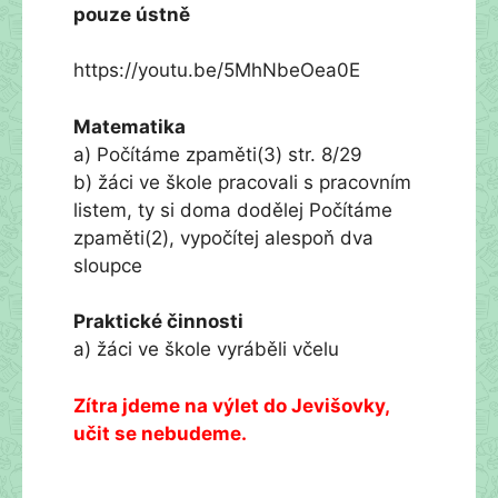
pouze ústně
https://youtu.be/5MhNbeOea0E
Matematika
a) Počítáme zpaměti(3) str. 8/29
b) žáci ve škole pracovali s pracovním
listem, ty si doma dodělej Počítáme
zpaměti(2), vypočítej alespoň dva
sloupce
Praktické činnosti
a) žáci ve škole vyráběli včelu
Zítra jdeme na výlet do Jevišovky,
učit se nebudeme.