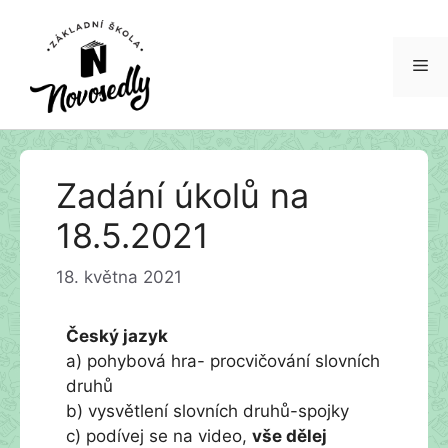
Me
Přeskočit
Zadání úkolů na
na
obsah
18.5.2021
18. května 2021
Český jazyk
a) pohybová hra- procvičování slovních
druhů
b) vysvětlení slovních druhů-spojky
c) podívej se na video,
vše dělej