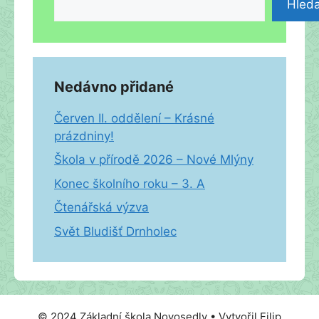
Hleda
Nedávno přidané
Červen II. oddělení – Krásné
prázdniny!
Škola v přírodě 2026 – Nové Mlýny
Konec školního roku – 3. A
Čtenářská výzva
Svět Bludišť Drnholec
© 2024 Základní škola Novosedly • Vytvořil Filip