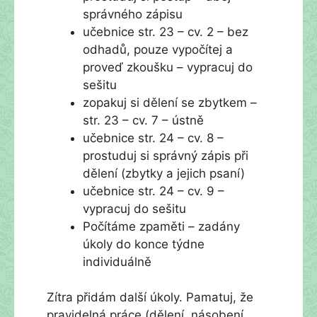
správného zápisu
učebnice str. 23 – cv. 2 – bez
odhadů, pouze vypočítej a
proveď zkoušku – vypracuj do
sešitu
zopakuj si dělení se zbytkem –
str. 23 – cv. 7 – ústně
učebnice str. 24 – cv. 8 –
prostuduj si správný zápis při
dělení (zbytky a jejich psaní)
učebnice str. 24 – cv. 9 –
vypracuj do sešitu
Počítáme zpaměti – zadány
úkoly do konce týdne
individuálně
Zítra přidám další úkoly. Pamatuj, že
pravidelná práce (dělení, násobení,