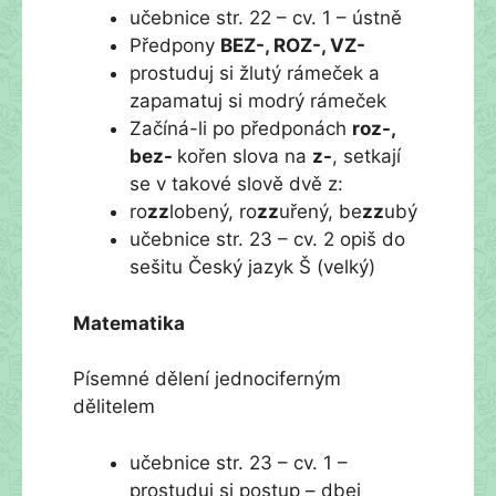
učebnice str. 22 – cv. 1 – ústně
Předpony
BEZ-, ROZ-, VZ-
prostuduj si žlutý rámeček a
zapamatuj si modrý rámeček
Začíná-li po předponách
roz-,
bez-
kořen slova na
z-
, setkají
se v takové slově dvě z:
ro
zz
lobený, ro
zz
uřený, be
zz
ubý
učebnice str. 23 – cv. 2 opiš do
sešitu Český jazyk Š (velký)
Matematika
Písemné dělení jednociferným
dělitelem
učebnice str. 23 – cv. 1 –
prostuduj si postup – dbej