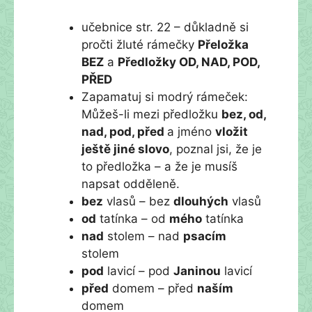
učebnice str. 22 – důkladně si
pročti žluté rámečky
Přeložka
BEZ
a
Předložky OD, NAD, POD,
PŘED
Zapamatuj si modrý rámeček:
Můžeš-li mezi předložku
bez, od,
nad, pod, před
a jméno
vložit
ještě jiné slovo
, poznal jsi, že je
to předložka – a že je musíš
napsat odděleně.
bez
vlasů – bez
dlouhých
vlasů
od
tatínka – od
mého
tatínka
nad
stolem – nad
psacím
stolem
pod
lavicí – pod
Janinou
lavicí
před
domem – před
naším
domem