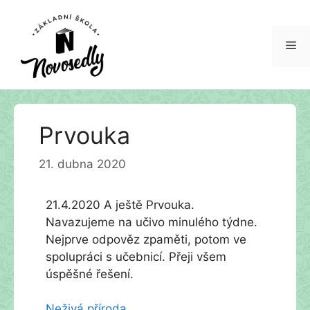
Me
Přeskočit
Prvouka
na
obsah
21. dubna 2020
21.4.2020 A ještě Prvouka.
Navazujeme na učivo minulého týdne.
Nejprve odpověz zpaměti, potom ve
spolupráci s učebnicí. Přeji všem
úspěšné řešení.
Neživá příroda