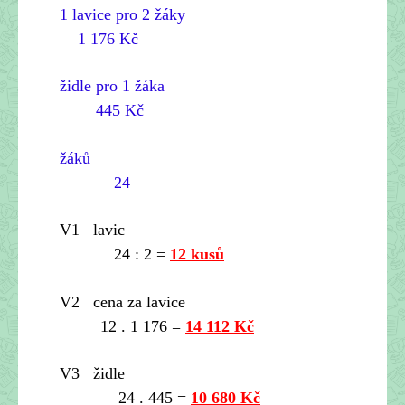
1 lavice pro 2 žáky
1 176 Kč
židle pro 1 žáka
445 Kč
žáků
24
V1 lavic
24 : 2 =
12 kusů
V2 cena za lavice
12 . 1 176 =
14 112 Kč
V3 židle
24 . 445 =
10 680 Kč