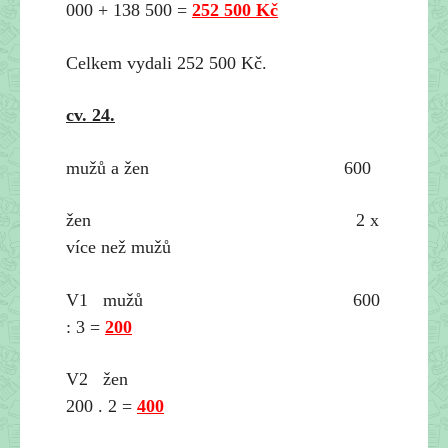
000 + 138 500 =
252 500 Kč
Celkem vyda
li 252 500 Kč.
cv. 24.
mužů a žen 600
žen
2 x
více než mužů
V1 mužů 600
: 3 =
200
V2 žen
200 . 2 =
400