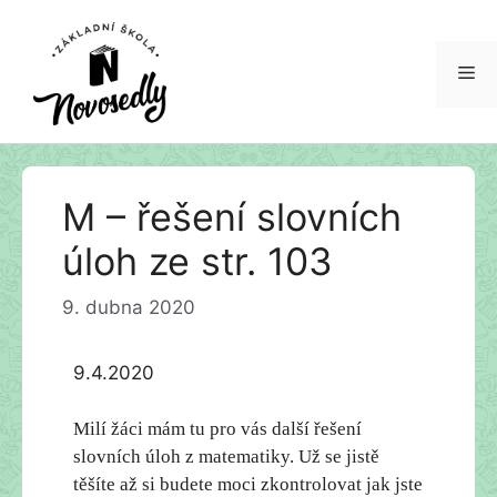
Me
Přeskočit
M – řešení slovních
na
obsah
úloh ze str. 103
9. dubna 2020
9.4.2020
Milí žáci mám tu pro vás další řešení
slovních úloh z matematiky. Už se jistě
těšíte až si budete moci zkontrolovat jak jste