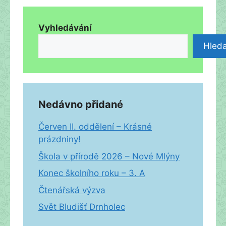
Vyhledávání
Hleda
Nedávno přidané
Červen II. oddělení – Krásné
prázdniny!
Škola v přírodě 2026 – Nové Mlýny
Konec školního roku – 3. A
Čtenářská výzva
Svět Bludišť Drnholec