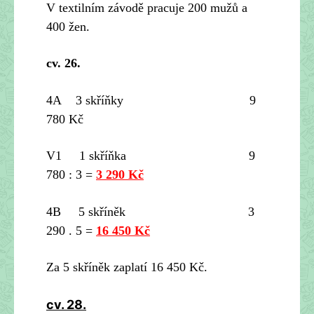
V textilním závodě pracuje 200 mužů a
400 žen.
cv. 26.
4A 3 skříňky 9
780 Kč
V1 1 skříňka 9
780 : 3 =
3 290 Kč
4B 5 skříněk 3
290 . 5 =
16 450 Kč
Za 5 skříněk zaplatí 16 450 Kč.
cv. 28.