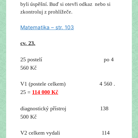
byli úspěšní. Buď si otevři odkaz nebo si
zkontroluj z prohlížeče.
Matematika – str. 103
cv. 23.
25 postelí po 4
560 Kč
V1 (postele celkem) 4 560 .
25 =
114 000 Kč
diagnostický přístroj 138
500 Kč
V2 celkem vydali 114