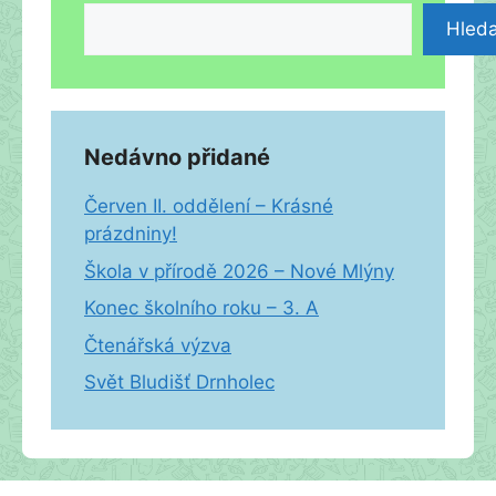
Hleda
Nedávno přidané
Červen II. oddělení – Krásné
prázdniny!
Škola v přírodě 2026 – Nové Mlýny
Konec školního roku – 3. A
Čtenářská výzva
Svět Bludišť Drnholec