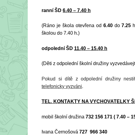
ranní ŠD
6.40 – 7.40 h
(Ráno je škola otevřena od
6.40
do
7.25
h
školou do 7.40 h.)
odpolední ŠD
11.40 – 15.40 h
(Děti z odpolední školní družiny vyzvedáv
Pokud si dítě z odpolední družiny nest
telefonicky vyzváni
.
TEL. KONTAKTY NA VYCHOVATELKY Š
mobil školní družina
732 156 171 ( 7.40 – 1
Ivana Černošová
727 966 340