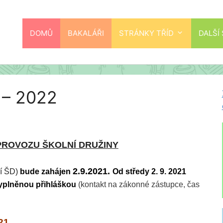
DOMŮ
BAKALÁŘI
STRÁNKY TŘÍD
DALŠÍ
 – 2022
PROVOZU ŠKOLNÍ DRUŽINY
2.9.2021.
ní ŠD)
bude zahájen
Od středy 2. 9. 2021
yplněnou přihláškou
(kontakt na zákonné zástupce, čas
21