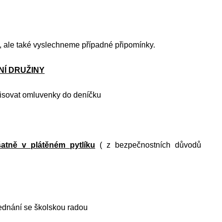
 ale také vyslechneme případné připomínky.
Í DRUŽINY
isovat omluvenky do deníčku
šatně v plátěném pytlíku
( z bezpečnostních důvodů
ojednání se školskou radou