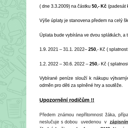
( dne 3.3.2009) na částku
50,- Kč
(padesát 
Výše úplaty je stanovena předem na celý škol
Úplata bude vybírána ve dvou splátkách, a t
1.9. 2021 – 31.1. 2022–
250
,- Kč
( splatnos
1.2. 2022 – 30.6. 2022 –
250
,- Kč
( splatnos
Vybírané peníze slouží k nákupu výtvarnýc
odměn pro děti za splněné hry a soutěže.
Upozornění rodičům !!
Předem známou nepřítomnost žáka, příp
neslučuje s dobou uvedenou v
zápisním