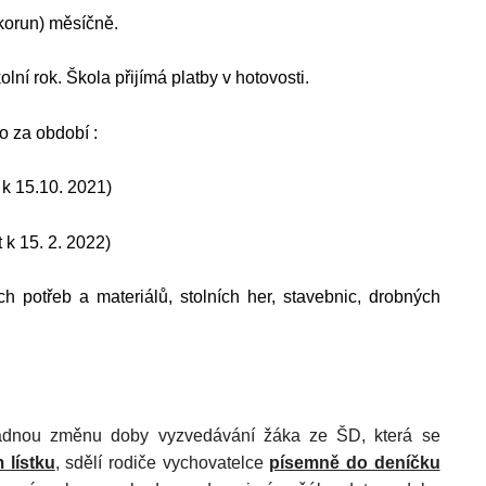
korun) měsíčně.
ní rok. Škola přijímá platby v hotovosti.
o za období :
t k 15.10. 2021)
t k 15. 2. 2022)
h potřeb a materiálů, stolních her, stavebnic, drobných
adnou změnu doby vyzvedávání žáka ze ŠD, která se
 lístku
, sdělí rodiče vychovatelce
písemně do deníčku