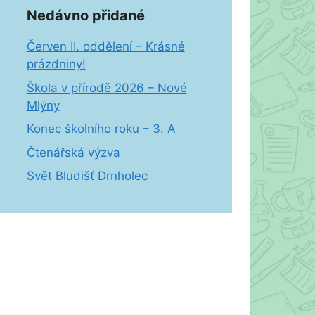
Nedávno přidané
Červen II. oddělení – Krásné
prázdniny!
Škola v přírodě 2026 – Nové
Mlýny
Konec školního roku – 3. A
Čtenářská výzva
Svět Bludišť Drnholec