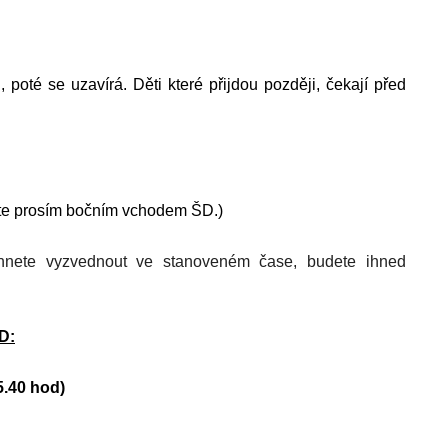
, poté se uzavírá. Děti které přijdou později, čekají před
ejte prosím bočním vchodem ŠD.)
ihnete vyzvednout ve stanoveném čase, budete ihned
D:
5.40 hod)