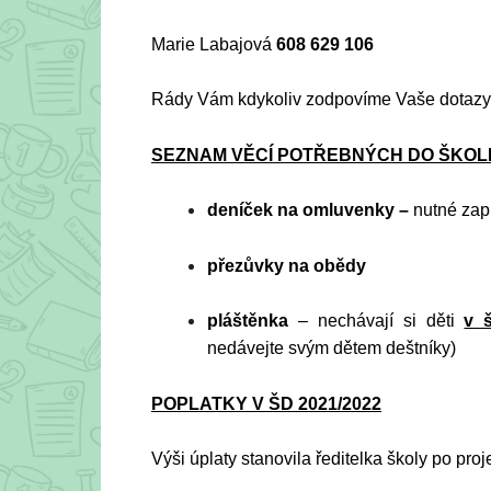
Marie Labajová
608 629 106
Rády Vám kdykoliv zodpovíme Vaše dotazy,
SEZNAM VĚCÍ POTŘEBNÝCH DO ŠKOLN
deníček na omluvenky –
nutné zap
přezůvky na obědy
pláštěnka
– nechávají si děti
v 
nedávejte svým dětem deštníky)
POPLATKY V ŠD 2021/2022
Výši úplaty stanovila ředitelka školy po pr