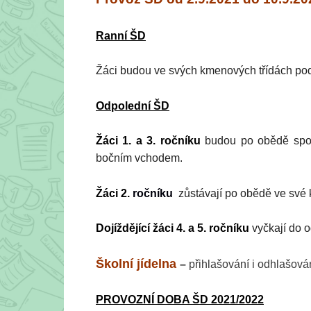
Ranní ŠD
Žáci budou ve svých kmenových třídách po
Odpolední ŠD
Žáci 1. a 3. ročníku
budou po obědě spoj
bočním vchodem.
Žáci 2.
ročníku
zůstávají po obědě ve své
Dojíždějící žáci 4. a 5. ročníku
vyčkají do 
Školní jídelna
–
přihlašování i odhlašování
PROVOZNÍ DOBA ŠD 2021/2022