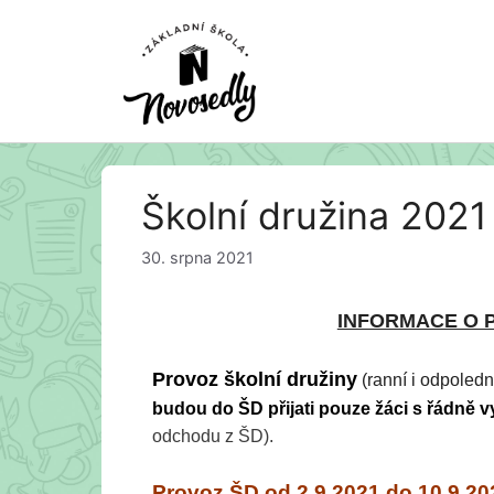
Přeskočit
Školní družina 2021
na
obsah
30. srpna 2021
INFORMACE O 
Provoz školní družiny
(ranní i odpoled
budou do ŠD přijati pouze žáci s řádně
v
odchodu z ŠD).
Provoz ŠD od 2.9.2021 do 10.9.20