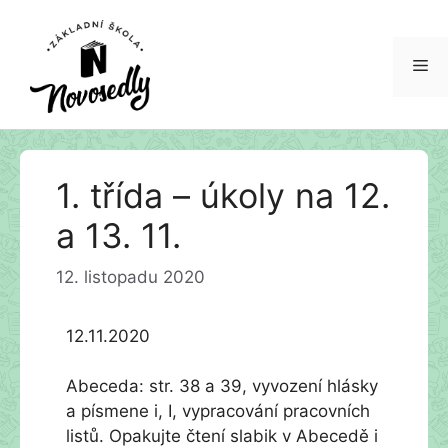
Me
Přeskočit
1. třída – úkoly na 12.
na
obsah
a 13. 11.
12. listopadu 2020
12.11.2020
Abeceda: str. 38 a 39, vyvození hlásky
a písmene i, I, vypracování pracovních
listů. Opakujte čtení slabik v Abecedě i