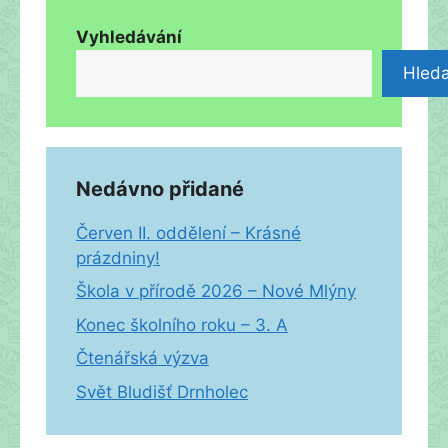
Vyhledávání
Hleda
Nedávno přidané
Červen II. oddělení – Krásné
prázdniny!
Škola v přírodě 2026 – Nové Mlýny
Konec školního roku – 3. A
Čtenářská výzva
Svět Bludišť Drnholec