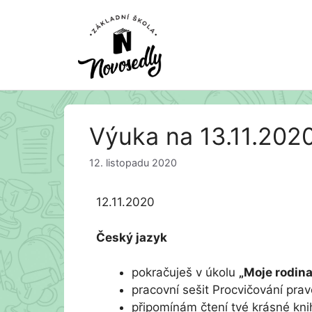
Přeskočit
Výuka na 13.11.202
na
obsah
12. listopadu 2020
12.11.2020
Český jazyk
pokračuješ v úkolu
„Moje rodina
pracovní sešit Procvičování pra
připomínám čtení tvé krásné kni