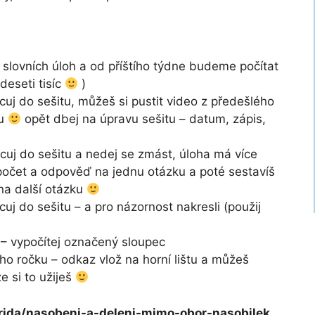
 slovních úloh a od příštího týdne budeme počítat
deseti tisíc
)
acuj do sešitu, můžeš si pustit video z předešlého
ku
opět dbej na úpravu sešitu – datum, zápis,
acuj do sešitu a nedej se zmást, úloha má více
ýpočet a odpověď na jednu otázku a poté sestavíš
na další otázku
cuj do sešitu – a pro názornost nakresli (použij
4 – vypočítej označený sloupec
ho ročku – odkaz vlož na horní lištu a můžeš
e si to užiješ
trida/nasobeni-a-deleni-mimo-obor-nasobilek