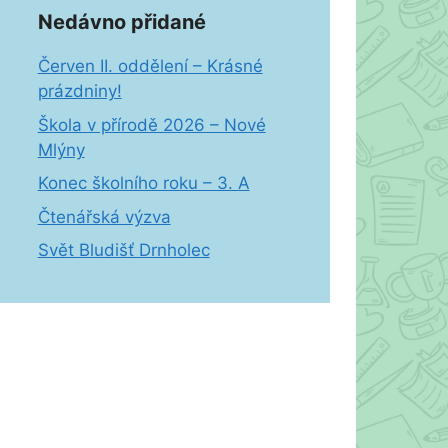
Nedávno přidané
Červen II. oddělení – Krásné
prázdniny!
Škola v přírodě 2026 – Nové
Mlýny
Konec školního roku – 3. A
Čtenářská výzva
Svět Bludišť Drnholec