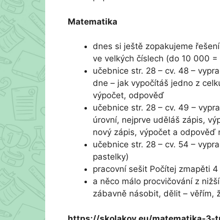
Matematika
dnes si ještě zopakujeme řešení
ve velkých číslech (do 10 000 = 
učebnice str. 28 – cv. 48 – vypr
dne – jak vypočítáš jedno z cel
výpočet, odpověď
učebnice str. 28 – cv. 49 – vypr
úrovní, nejprve uděláš zápis, v
nový zápis, výpočet a odpověď 
učebnice str. 28 – cv. 54 – vypra
pastelky)
pracovní sešit Počítej zmapěti 
a něco málo procvičování z nižší
zábavně násobit, dělit – věřím, ž
https://skolakov.eu/matematika-3-