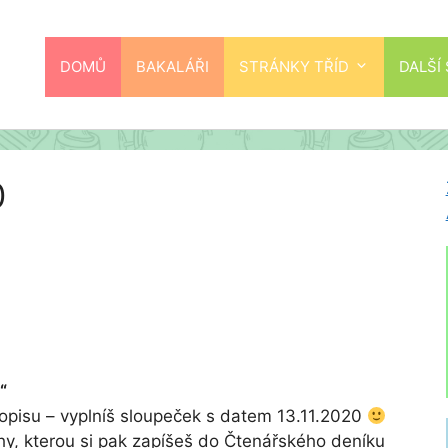
DOMŮ
BAKALÁŘI
STRÁNKY TŘÍD
DALŠÍ
0
“
vopisu – vyplníš sloupeček s datem 13.11.2020
hy, kterou si pak zapíšeš do Čtenářského deníku