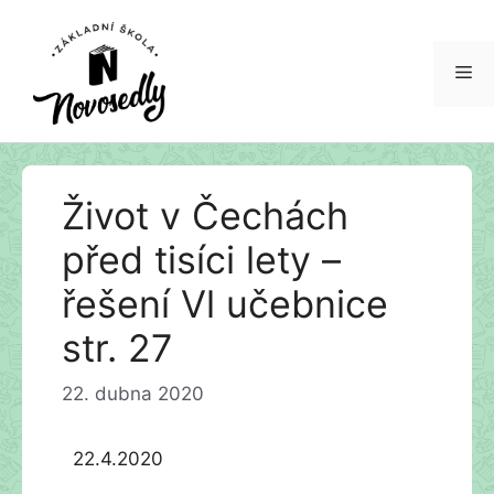
Me
Přeskočit
Život v Čechách
na
obsah
před tisíci lety –
řešení Vl učebnice
str. 27
22. dubna 2020
22.4.2020