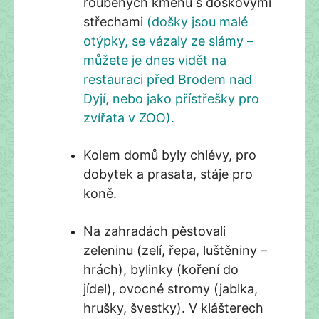
roubených kmenů s doškovými
střechami
(došky
jsou
malé
otýpky, se vázaly ze slámy –
můžete je dnes vidět na
restauraci před Brodem nad
Dyjí, nebo jako přístřešky pro
zvířata v ZOO)
.
Kolem domů byly chlévy, pro
dobytek a prasata, stáje pro
koně.
Na zahradách pěstovali
zeleninu (zelí, řepa, luštěniny –
hrách), bylinky (koření do
jídel), ovocné stromy (jablka,
hrušky, švestky). V klášterech