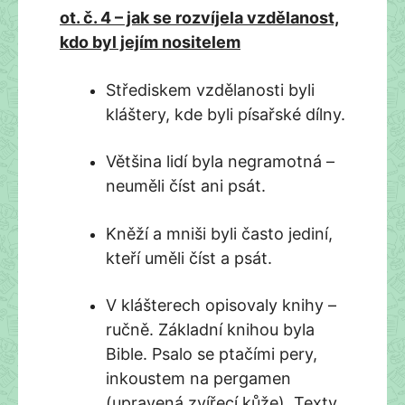
ot. č. 4 – jak se rozvíjela vzdělanost,
kdo byl jejím nositelem
Střediskem vzdělanosti byli
kláštery, kde byli písařské dílny.
Většina lidí byla negramotná –
neuměli číst ani psát.
Kněží a mniši byli často jediní,
kteří uměli číst a psát.
V klášterech opisovaly knihy –
ručně. Základní knihou byla
Bible. Psalo se ptačími pery,
inkoustem na pergamen
(upravená zvířecí kůže). Texty