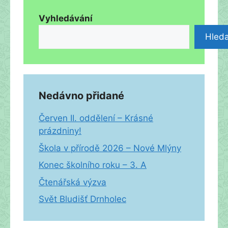
Vyhledávání
Hleda
Nedávno přidané
Červen II. oddělení – Krásné
prázdniny!
Škola v přírodě 2026 – Nové Mlýny
Konec školního roku – 3. A
Čtenářská výzva
Svět Bludišť Drnholec