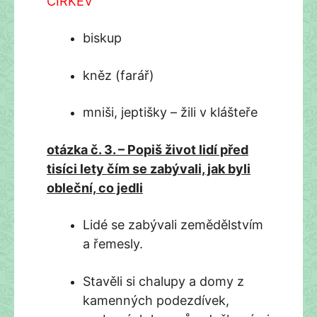
CÍRKEV
biskup
kněz (farář)
mniši, jeptišky – žili v klášteře
otázka č. 3. – Popiš život lidí před
tisíci lety čím se zabývali, jak byli
obleční, co jedli
Lidé se zabývali zemědělstvím
a řemesly.
Stavěli si chalupy a domy z
kamenných podezdívek,