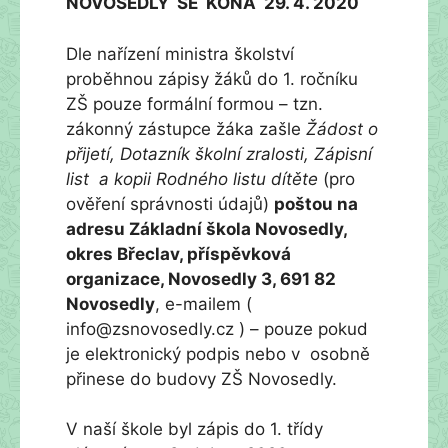
NOVOSEDLY SE KONÁ 29. 4. 2020
Dle nařízení ministra školství
proběhnou zápisy žáků do 1. ročníku
ZŠ pouze formální formou – tzn.
zákonný zástupce žáka zašle
Žádost o
přijetí, Dotazník školní zralosti, Zápisní
list a kopii Rodného listu dítěte
(pro
ověření správnosti údajů)
poštou na
adresu Základní škola Novosedly,
okres Břeclav, příspěvková
organizace, Novosedly 3, 691 82
Novosedly
, e-mailem (
info@zsnovosedly.cz ) – pouze pokud
je elektronický podpis nebo v osobně
přinese do budovy ZŠ Novosedly.
V naší škole byl zápis do 1. třídy