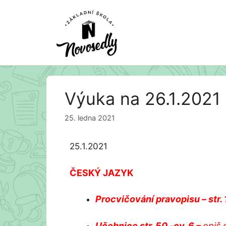
Přeskočit
Výuka na 26.1.2021
na
obsah
25. ledna 2021
25.1.2021
ČESKÝ JAZYK
Procvičování pravopisu – str.
Učebnice str. 50 -cv. 6
–
opiš