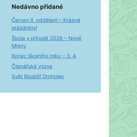
Nedávno přidané
Červen II. oddělení – Krásné
prázdniny!
Škola v přírodě 2026 – Nové
Mlýny
Konec školního roku – 3. A
Čtenářská výzva
Svět Bludišť Drnholec