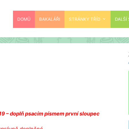
DOMŮ
BAKALÁŘI
STRÁNKY TŘÍD
DALŠÍ
 19 – doplň psacím písmem první sloupec
 správně doplněné