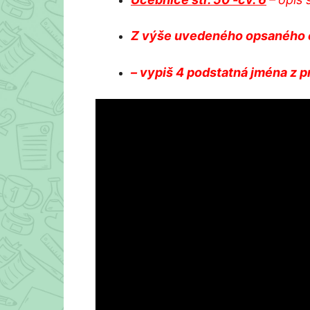
Z výše uvedeného opsaného c
– vypiš 4 podstatná jména z p