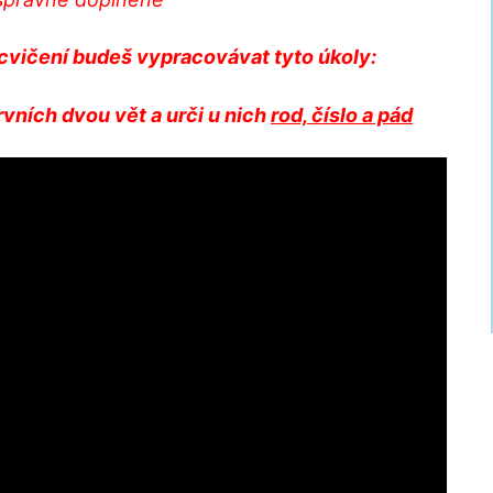
vičení budeš vypracovávat tyto úkoly:
rvních dvou vět a urči u nich
rod, číslo a pád