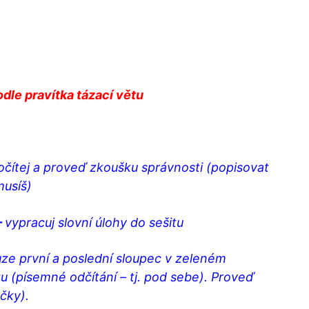
dle pravítka tázací větu
očítej a proveď zkoušku správnosti (popisovat
usíš)
–
vypracuj slovní úlohy do sešitu
ze první
a poslední
sloup
ec
v zeleném
u (písemné odčítání – tj. pod sebe).
Proveď
čky).