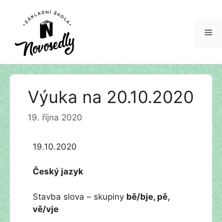
Me
Přeskočit
Výuka na 20.10.2020
na
obsah
19. října 2020
19.10.2020
Český jazyk
Stavba slova – skupiny
bě/bje, pě,
vě/vje