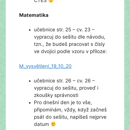
ČTEŠ
Matematika
učebnice str. 25 – cv. 23 –
vypracuj do sešitu dle návodu,
tzn., že budeš pracovat s čísly
ve dvojici podle vzoru v příloze:
M_vysvětlení_19_10_20
učebnice str. 26 – cv. 26 –
vypracuj do sešitu, proveď i
zkoušky správnosti
Pro dnešní den je to vše,
připomínám, vždy, když začneš
psát do sešitu, napíšeš nejprve
datum