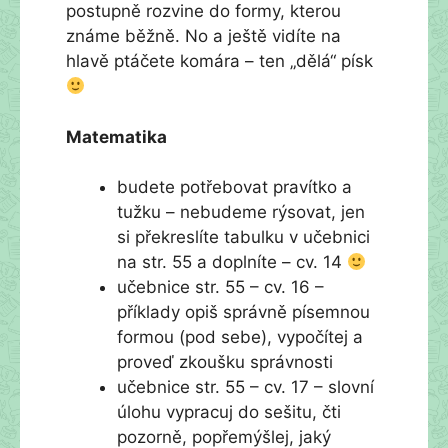
postupně rozvine do formy, kterou
známe běžně. No a ještě vidíte na
hlavě ptáčete komára – ten „dělá“ písk
Matematika
budete potřebovat pravítko a
tužku – nebudeme rýsovat, jen
si překreslíte tabulku v učebnici
na str. 55 a doplníte – cv. 14
učebnice str. 55 – cv. 16 –
příklady opiš správně písemnou
formou (pod sebe), vypočítej a
proveď zkoušku správnosti
učebnice str. 55 – cv. 17 – slovní
úlohu vypracuj do sešitu, čti
pozorně, popřemýšlej, jaký