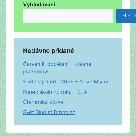
Vyhledávání
Hleda
Nedávno přidané
Červen II. oddělení – Krásné
prázdniny!
Škola v přírodě 2026 – Nové Mlýny
Konec školního roku – 3. A
Čtenářská výzva
Svět Bludišť Drnholec