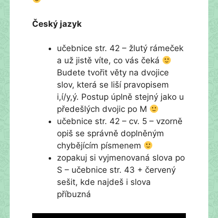
Český jazyk
učebnice str. 42 – žlutý rámeček
a už jistě víte, co vás čeká
Budete tvořit věty na dvojice
slov, která se liší pravopisem
i,í/y,ý. Postup úplně stejný jako u
předešlých dvojic po M
učebnice str. 42 – cv. 5 – vzorně
opiš se správně doplněným
chybějícím písmenem
zopakuj si vyjmenovaná slova po
S – učebnice str. 43 + červený
sešit, kde najdeš i slova
příbuzná