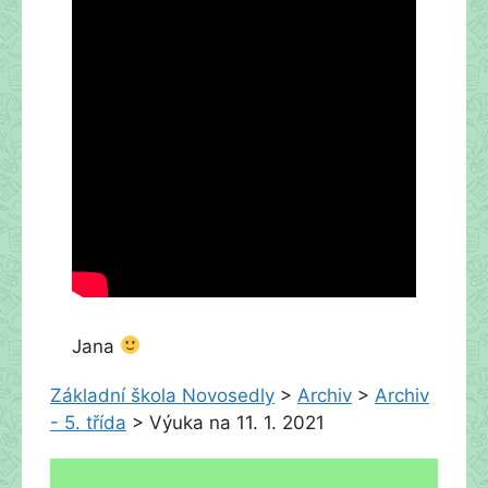
Jana
Základní škola Novosedly
>
Archiv
>
Archiv
- 5. třída
>
Výuka na 11. 1. 2021