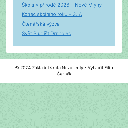
Škola v přírodě 2026 – Nové Mlýny
Konec školního roku – 3. A
Čtenářská výzva
Svět Bludišť Drnholec
© 2024 Základní škola Novosedly • Vytvořil Filip
Černák