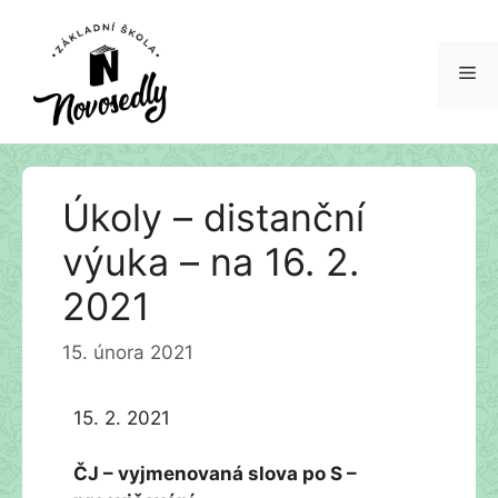
Me
Přeskočit
Úkoly – distanční
na
obsah
výuka – na 16. 2.
2021
15. února 2021
15. 2. 2021
ČJ – vyjmenovaná slova po S –