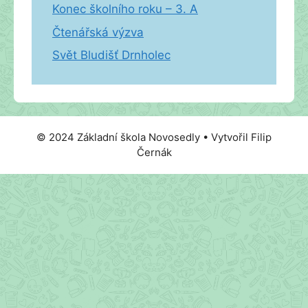
Konec školního roku – 3. A
Čtenářská výzva
Svět Bludišť Drnholec
© 2024 Základní škola Novosedly • Vytvořil Filip
Černák