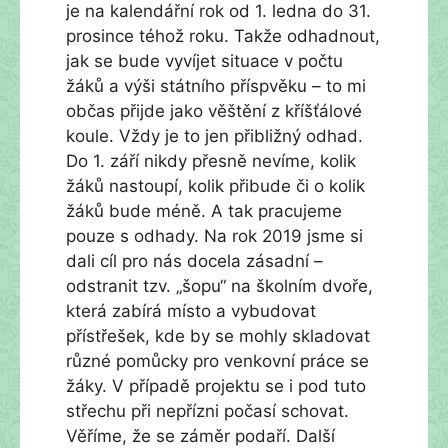
je na kalendářní rok od 1. ledna do 31.
prosince téhož roku. Takže odhadnout,
jak se bude vyvíjet situace v počtu
žáků a výši státního příspvěku – to mi
občas přijde jako věštění z kříšťálové
koule. Vždy je to jen přibližný odhad.
Do 1. září nikdy přesně nevíme, kolik
žáků nastoupí, kolik přibude či o kolik
žáků bude méně. A tak pracujeme
pouze s odhady. Na rok 2019 jsme si
dali cíl pro nás docela zásadní –
odstranit tzv. „šopu“ na školním dvoře,
která zabírá místo a vybudovat
přístřešek, kde by se mohly skladovat
různé pomůcky pro venkovní práce se
žáky. V případě projektu se i pod tuto
střechu při nepřízni počasí schovat.
Věříme, že se záměr podaří. Další