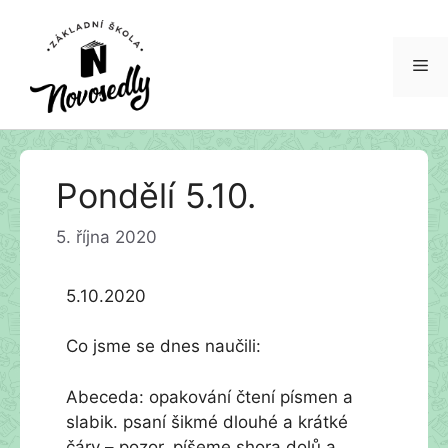
Me
Přeskočit
Pondělí 5.10.
na
obsah
5. října 2020
5.10.2020
Co jsme se dnes naučili:
Abeceda: opakování čtení písmen a
slabik. psaní šikmé dlouhé a krátké
čáry – pozor, píšeme shora dolů a