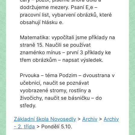
dodržujeme mezery. Psaní E,e –
pracovní list, vybarvení obrázků, které
obsahují hlásku e.
Matematika: vypočítali jsme příklady na
straně 15. Naučili se používat
znaménko mínus – první 3 příklady ke
třem obrázkům – napsat výsledek.
Prvouka – téma Podzim – dvoustrana v
učebnici, naučit se poznávat
vyobrazené stromy, rostliny a
živočichy, naučit se básničku – do
středy.
Základní škola Novosedly
>
Archiv
>
Archiv
- 2. třída
>
Pondělí 5.10.