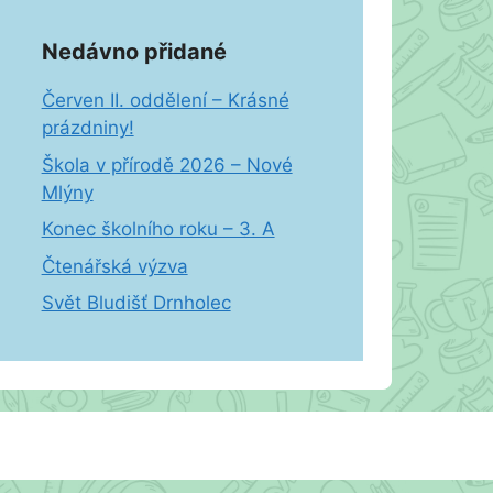
Nedávno přidané
Červen II. oddělení – Krásné
prázdniny!
Škola v přírodě 2026 – Nové
Mlýny
Konec školního roku – 3. A
Čtenářská výzva
Svět Bludišť Drnholec