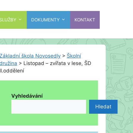
 SLUŽBY
DOKUMENTY
KONTAKT
Základní škola Novosedly
>
Školní
družina
>
Listopad – zvířata v lese, ŠD
II.oddělení
Vyhledávání
Hledat