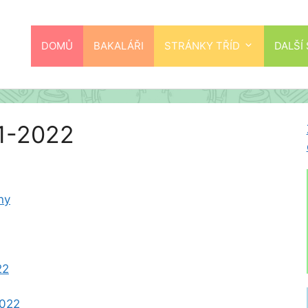
DOMŮ
BAKALÁŘI
STRÁNKY TŘÍD
DALŠÍ
1-2022
ny
22
2022