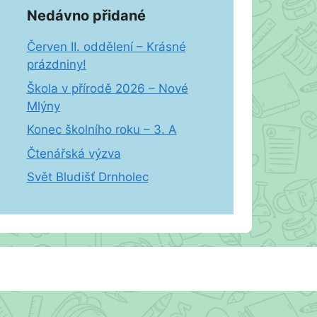
Nedávno přidané
Červen II. oddělení – Krásné
prázdniny!
Škola v přírodě 2026 – Nové
Mlýny
Konec školního roku – 3. A
Čtenářská výzva
Svět Bludišť Drnholec