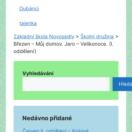
Dubánci
tajenka
Základní škola Novosedly
>
Školní družina
>
Březen – Můj domov. Jaro – Velikonoce. (I.
oddělení)
Vyhledávání
Hleda
Nedávno přidané
Červen II. oddělení – Krásné