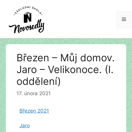
Me
Přeskočit
Březen – Můj domov.
na
obsah
Jaro – Velikonoce. (I.
oddělení)
17. února 2021
Březen 2021
Jaro