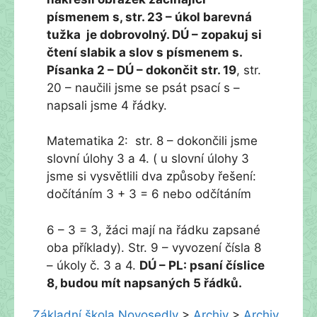
písmenem s, str. 23 – úkol barevná
tužka je dobrovolný. DÚ – zopakuj si
čtení slabik a slov s písmenem s.
Písanka 2 – DÚ – dokončit str. 19
, str.
20 – naučili jsme se psát psací s –
napsali jsme 4 řádky.
Matematika 2: str. 8 – dokončili jsme
slovní úlohy 3 a 4. ( u slovní úlohy 3
jsme si vysvětlili dva způsoby řešení:
dočítáním 3 + 3 = 6 nebo odčítáním
6 – 3 = 3, žáci mají na řádku zapsané
oba příklady). Str. 9 – vyvození čísla 8
– úkoly č. 3 a 4.
DÚ – PL: psaní číslice
8, budou mít napsaných 5 řádků.
Základní škola Novosedly
>
Archiv
>
Archiv