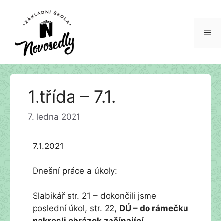
Me
Přeskočit
1.třída – 7.1.
na
obsah
7. ledna 2021
7.1.2021
Dnešní práce a úkoly:
Slabikář str. 21 – dokončili jsme
poslední úkol, str. 22,
DÚ – do rámečku
nakresli obrázek začínající