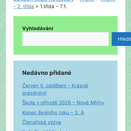
- 2. třída
>
1.třída – 7.1.
Vyhledávání
Hleda
Nedávno přidané
Červen II. oddělení – Krásné
prázdniny!
Škola v přírodě 2026 – Nové Mlýny
Konec školního roku – 3. A
Čtenářská výzva