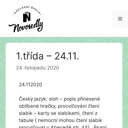
Me
Přeskočit
1.třída – 24.11.
na
obsah
24. listopadu 2020
24.112020
Český jazyk: sloh – popis přinesené
oblíbené hračky, procvičování čtení
slabik – karty se slabikami, čtení z
tabule ( nemocní mohou čtení slabik
procvičovat v Abecedě str. 44). Psaní: