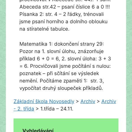
Abeceda str.42 – psaní číslice 6 a 0 !!!
Písanka 2: str. 4 – 2 řádky, trénovali
jsme psaní horního a dolního oblouku
na stíratelné tabulce.
Matematika 1: dokončení strany 29:
Pozor na 1. slovní úlohu, znázorňuje
příklad 6 + 0 = 6, 2. slovní úloha: 3 + 3
= 6. Procvičovali jsme počítání s nulou:
poznatek – při sčítání se výsledek
nemění. Počítáme zpaměti 1: str. 3,
vypočítat druhý sloupeček příkladů.
Základní škola Novosedly
>
Archiv
>
Archiv
- 2. třída
>
1.třída – 24.11.
Vyhledávání