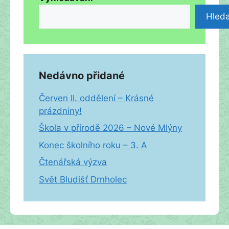
Hleda
Nedávno přidané
Červen II. oddělení – Krásné
prázdniny!
Škola v přírodě 2026 – Nové Mlýny
Konec školního roku – 3. A
Čtenářská výzva
Svět Bludišť Drnholec