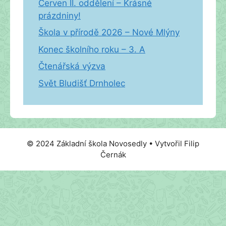
Červen II. oddělení – Krásné
prázdniny!
Škola v přírodě 2026 – Nové Mlýny
Konec školního roku – 3. A
Čtenářská výzva
Svět Bludišť Drnholec
© 2024 Základní škola Novosedly • Vytvořil Filip
Černák