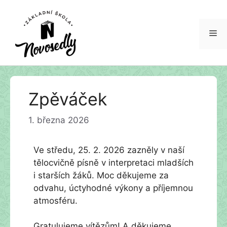
Me
Přeskočit
Zpěváček
na
obsah
1. března 2026
Ve středu, 25. 2. 2026 zazněly v naší
tělocvičně písně v interpretaci mladších
i starších žáků. Moc děkujeme za
odvahu, úctyhodné výkony a příjemnou
atmosféru.
Gratulujeme vítězům! A děkujeme