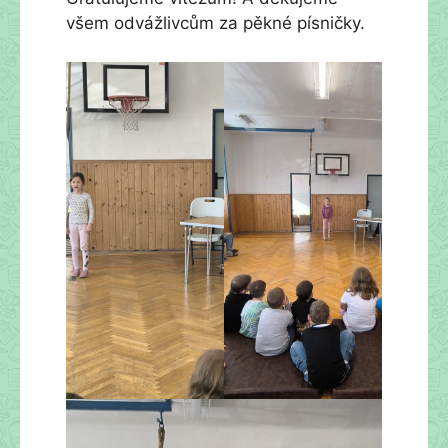
všem odvážlivcům za pěkné písničky.