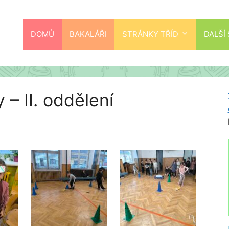
DOMŮ
BAKALÁŘI
STRÁNKY TŘÍD
DALŠÍ
 – II. oddělení