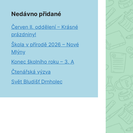
Nedávno přidané
Červen II. oddělení – Krásné
prázdniny!
Škola v přírodě 2026 – Nové
Mlýny
Konec školního roku – 3. A
Čtenářská výzva
Svět Bludišť Drnholec