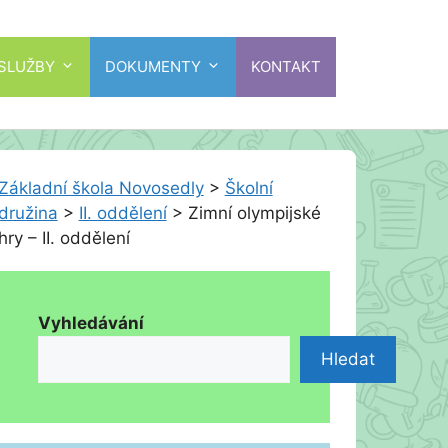
 SLUŽBY
DOKUMENTY
KONTAKT
Základní škola Novosedly
>
Školní
družina
>
II. oddělení
>
Zimní olympijské
hry – II. oddělení
Vyhledávání
Hledat