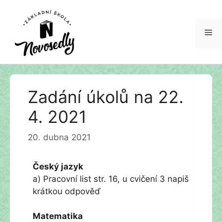
Me
Přeskočit
Zadání úkolů na 22.
na
obsah
4. 2021
20. dubna 2021
Český jazyk
a) Pracovní list str. 16, u cvičení 3 napiš
krátkou odpověď
Matematika