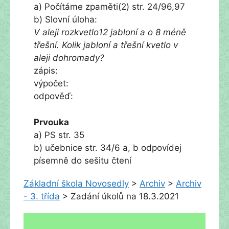
a) Počítáme zpaměti(2) str. 24/96,97
b) Slovní úloha:
V aleji rozkvetlo12 jabloní a o 8 méně
třešní. Kolik jabloní a třešní kvetlo v
aleji dohromady?
zápis:
výpočet:
odpověď:
Prvouka
a) PS str. 35
b) učebnice str. 34/6 a, b odpovídej
písemně do sešitu čtení
Základní škola Novosedly
>
Archiv
>
Archiv
- 3. třída
>
Zadání úkolů na 18.3.2021