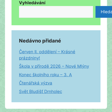
Vyhledávání
Hleda
Nedávno přidané
Červen II. oddělení – Krásné
prázdniny!
Škola v přírodě 2026 – Nové Mlýny
Konec školního roku – 3. A
Čtenářská výzva
Svět Bludišť Drnholec