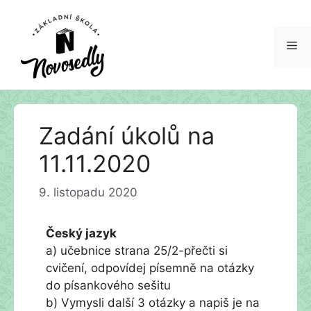
Me
Přeskočit
Zadání úkolů na
na
obsah
11.11.2020
9. listopadu 2020
Český jazyk
a) učebnice strana 25/2-přečti si
cvičení, odpovídej písemně na otázky
do písankového sešitu
b) Vymysli další 3 otázky a napiš je na