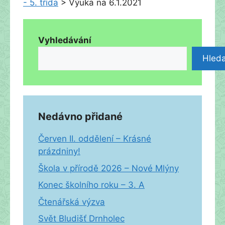
- 5. třída
>
Výuka na 6.1.2021
Vyhledávání
Hleda
Nedávno přidané
Červen II. oddělení – Krásné
prázdniny!
Škola v přírodě 2026 – Nové Mlýny
Konec školního roku – 3. A
Čtenářská výzva
Svět Bludišť Drnholec