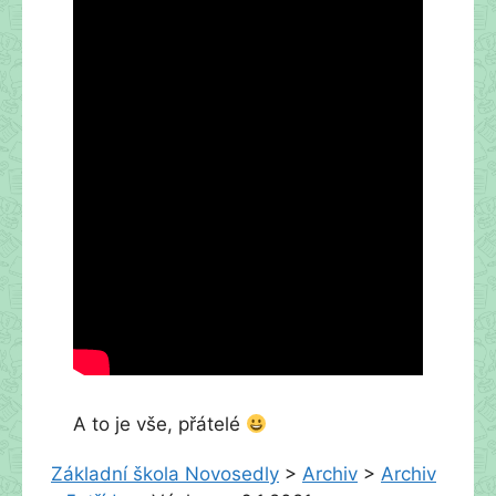
A to je vše, přátelé
Základní škola Novosedly
>
Archiv
>
Archiv