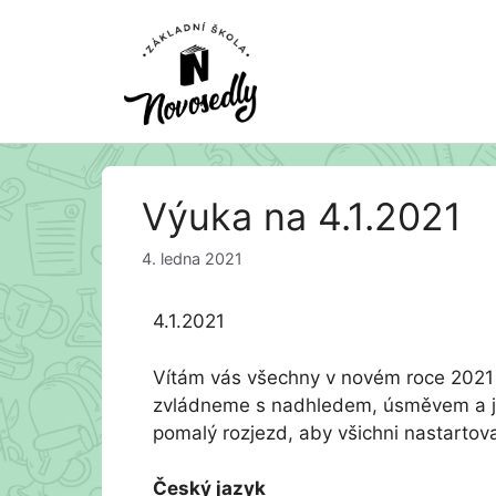
Přeskočit
Výuka na 4.1.2021
na
obsah
4. ledna 2021
4.1.2021
Vítám vás všechny v novém roce 202
zvládneme s nadhledem, úsměvem a je
pomalý rozjezd, aby všichni nastartova
Český jazyk