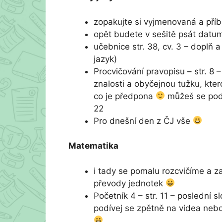
zopakujte si vyjmenovaná a příb
opět budete v sešitě psát datu
učebnice str. 38, cv. 3 – doplň 
jazyk)
Procvičování pravopisu – str. 8
znalosti a obyčejnou tužku, kter
co je předpona
můžeš se podí
22
Pro dnešní den z ČJ vše
Matematika
i tady se pomalu rozcvičíme a z
převody jednotek
Početník 4 – str. 11 – poslední 
podívej se zpětně na videa nebo