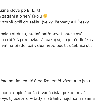
uzná slova po B, L, M
m zadání a plnění úkolu
a vzorně opiš do sešitu (velký, červený A4 Český
 – celou stránku, budeš potřebovat pouze své
ou oddělíš předložku. Zopakuj si, co je předložka a
vat na předchozí videa nebo použít učebnici str.
ačneme tím, co dělá potíže téměř všem a to jsou
sloupec, doplníš požadovaná čísla, pokud nevíš,
 využij učebnici – tady si stránky najdi sám / sama