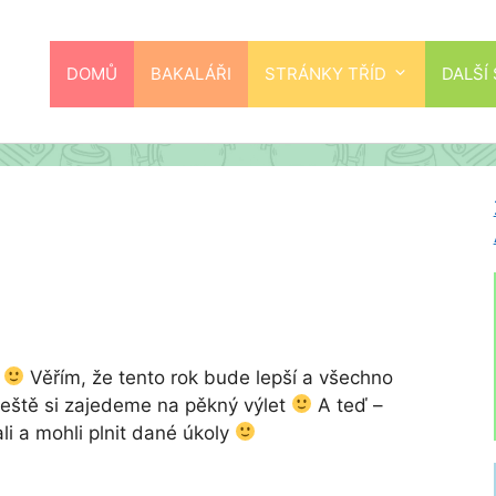
DOMŮ
BAKALÁŘI
STRÁNKY TŘÍD
DALŠÍ
1
Věřím, že tento rok bude lepší a všechno
ště si zajedeme na pěkný výlet
A teď –
li a mohli plnit dané úkoly