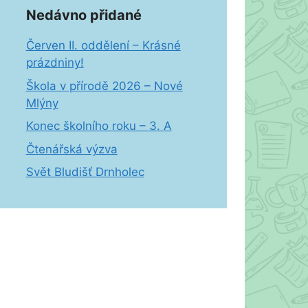
Nedávno přidané
Červen II. oddělení – Krásné
prázdniny!
Škola v přírodě 2026 – Nové
Mlýny
Konec školního roku – 3. A
Čtenářská výzva
Svět Bludišť Drnholec