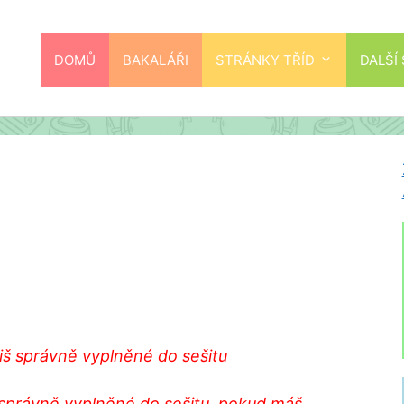
DOMŮ
BAKALÁŘI
STRÁNKY TŘÍD
DALŠÍ
iš správně vyplněné do sešitu
správně vyplněné do sešitu, pokud máš