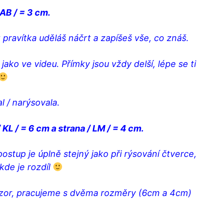
AB / = 3 cm.
pravítka uděláš náčrt a zapíšeš vše, co znáš.
ako ve videu. Přímky jsou vždy delší, lépe se ti
al / narýsovala.
KL / = 6 cm a strana / LM / = 4 cm.
ostup je úplně stejný jako při rýsování čtverce,
kde je rozdíl
ozor, pracujeme s dvěma rozměry (6cm a 4cm)