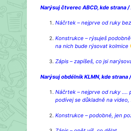
Narýsuj čtverec ABCD, kde strana / 
Náčrtek – nejprve od ruky bez 
Konstrukce – rýsuješ podobně j
na nich bude rýsovat kolmice
Zápis – zapíšeš, co jsi narýsov
Narýsuj obdélník KLMN, kde strana / 
Náčrtek – nejprve od ruky …. p
podívej se důkladně na video, 
Konstrukce – podobné, jen p
Zápis – opět víš, co dělat.