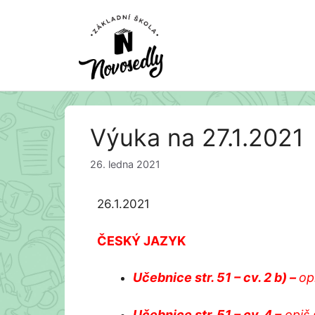
Přeskočit
Výuka na 27.1.2021
na
obsah
26. ledna 2021
26.1.2021
ČESKÝ JAZYK
Učebnice str. 51 – cv. 2 b) –
op
Učebnice str. 51 – cv. 4 –
opiš 