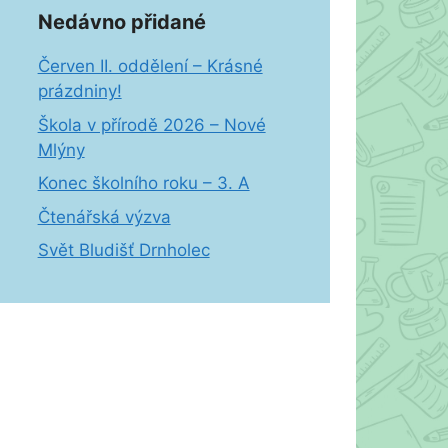
Nedávno přidané
Červen II. oddělení – Krásné
prázdniny!
Škola v přírodě 2026 – Nové
Mlýny
Konec školního roku – 3. A
Čtenářská výzva
Svět Bludišť Drnholec