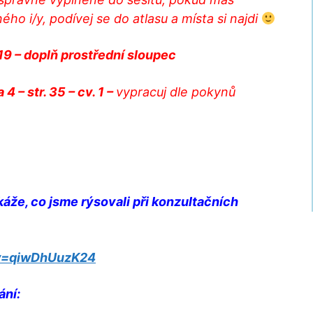
ho i/y, podívej se do atlasu a místa si najdi
 19 – doplň prostřední sloupec
4 – str. 35 – cv. 1 –
vypracuj dle pokynů
ukáže, co jsme rýsovali při konzultačních
?v=qiwDhUuzK24
ání: