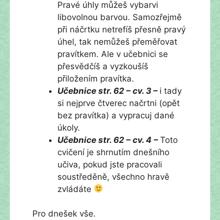
Pravé úhly můžeš vybarvi
libovolnou barvou. Samozřejmě
při náčrtku netrefíš přesně pravý
úhel, tak nemůžeš přeměřovat
pravítkem. Ale v učebnici se
přesvědčíš a vyzkoušíš
přiložením pravítka.
Učebnice str. 62 – cv. 3 –
i tady
si nejprve čtverec načrtni (opět
bez pravítka) a vypracuj dané
úkoly.
Učebnice str. 62 – cv. 4 –
Toto
cvičení je shrnutím dnešního
učiva, pokud jste pracovali
soustředěně, všechno hravě
zvládáte
Pro dnešek vše.