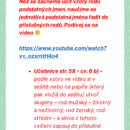
Než se začneme učit vzory rodů
podstatných jmen, naučíme se
jednotlivá podstatná jména řadit do
příslušných rodů. Podívej se na
video
https://www.youtube.com/watch?
v=_ozxrntH4o4
Učebnice str. 58 – cv. 6 b) –
podle vzoru ve videu si v
sešitě nebo na papíře (který
pak vložíš do sešitu) utvoř
skupiny – rod mužský – životný
a neživotný; rod ženský; rod
střední – a slova z tohoto
cvičení zapisuj do příslušné