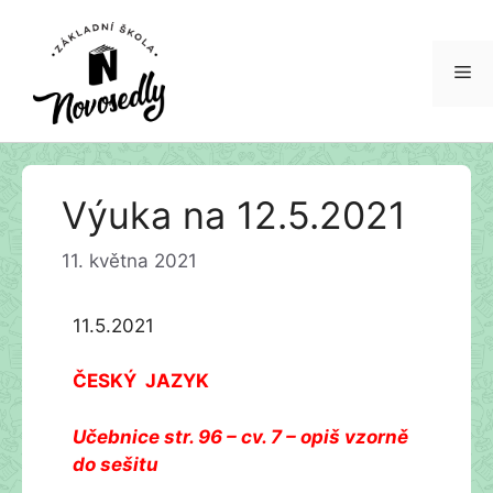
Me
Přeskočit
Výuka na 12.5.2021
na
obsah
11. května 2021
11.5.2021
ČESKÝ JAZYK
Učebnice str. 96 – cv. 7 – opiš vzorně
do sešitu