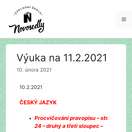
Me
Přeskočit
Výuka na 11.2.2021
na
obsah
10. února 2021
10.2.2021
ČESKÝ JAZYK
Procvičování pravopisu – str.
24 – druhý a třetí sloupec –