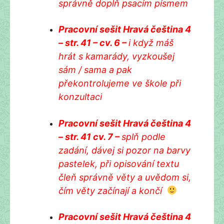
správně doplň psacím písmem
Pracovní sešit Hravá čeština 4
– str. 41 – cv. 6 –
i když máš
hrát s kamarády, vyzkoušej
sám / sama a pak
překontrolujeme ve škole při
konzultaci
Pracovní sešit Hravá čeština 4
– str. 41 cv. 7 –
splň podle
zadání, dávej si pozor na barvy
pastelek, při opisování textu
čleň správně věty a uvědom si,
čím věty začínají a končí
Pracovní sešit Hravá čeština 4