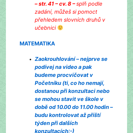
– str. 41 – cv. 8 –
splň podle
zadání, můžeš si pomoct
přehledem slovních druhů v
učebnici
MATEMATIKA
Zaokrouhlování – nejprve se
podívej na video a pak
budeme procvičovat v
Početníku (ti, co ho nemají,
dostanou při konzultaci nebo
se mohou stavit ve škole v
době od 10.00 do 11.00 hodin –
budu kontrolovat až příští
týden při dalších
konzultacích:-)