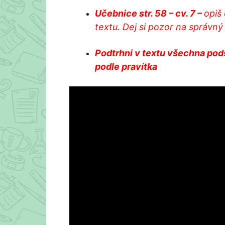
Učebnice str. 58 – cv. 7 –
opiš 
textu. Dej si pozor na správný 
Podtrhni v textu všechna po
podle pravítka