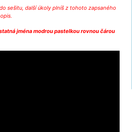
do sešitu, další úkoly plníš z tohoto zapsaného
opis.
dstatná jména modrou pastelkou rovnou čárou