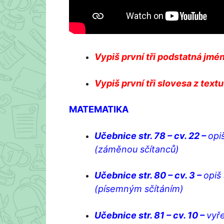
Vypiš první tři podstatná jména
Vypiš první tři slovesa z textu
MATEMATIKA
Učebnice str. 78 – cv. 22 –
opi
(záměnou sčítanců)
Učebnice str. 80 – cv. 3 –
opiš
(písemným sčítáním)
Učebnice str. 81 – cv. 10 –
vyř