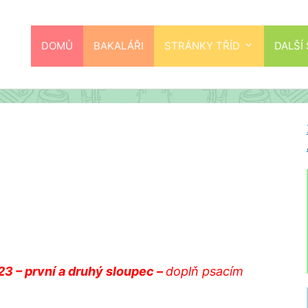
DOMŮ
BAKALÁŘI
STRÁNKY TŘÍD
DALŠÍ
23 – první a druhý sloupec –
doplň psacím