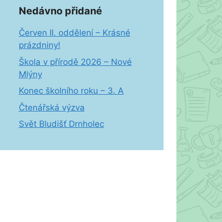
Nedávno přidané
Červen II. oddělení – Krásné
prázdniny!
Škola v přírodě 2026 – Nové
Mlýny
Konec školního roku – 3. A
Čtenářská výzva
Svět Bludišť Drnholec