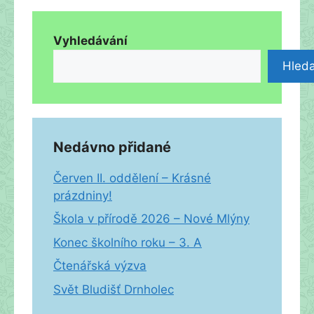
Vyhledávání
Hleda
Nedávno přidané
Červen II. oddělení – Krásné
prázdniny!
Škola v přírodě 2026 – Nové Mlýny
Konec školního roku – 3. A
Čtenářská výzva
Svět Bludišť Drnholec