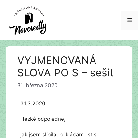
Me
Přeskočit
VYJMENOVANÁ
na
obsah
SLOVA PO S – sešit
31. března 2020
31.3.2020
Hezké odpoledne,
jak jsem slíbila, přikládám list s