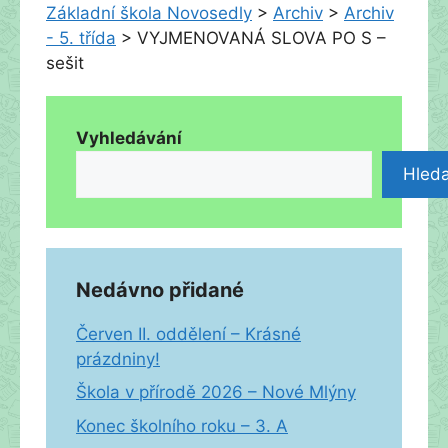
Základní škola Novosedly
>
Archiv
>
Archiv
- 5. třída
>
VYJMENOVANÁ SLOVA PO S –
sešit
Vyhledávání
Hleda
Nedávno přidané
Červen II. oddělení – Krásné
prázdniny!
Škola v přírodě 2026 – Nové Mlýny
Konec školního roku – 3. A