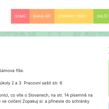
DOMŮ
BAKALÁŘI
STRÁNKY TŘÍD
DALŠÍ
 Sámova říše.
úkoly 2 a 3 Pracovní sešit str. 6
nici, co víte o Slovanech, na str. 14 písemně na
 ve cvičení Zopakuj si: a přineste do schránky