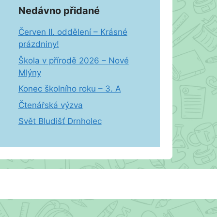
Nedávno přidané
Červen II. oddělení – Krásné
prázdniny!
Škola v přírodě 2026 – Nové
Mlýny
Konec školního roku – 3. A
Čtenářská výzva
Svět Bludišť Drnholec