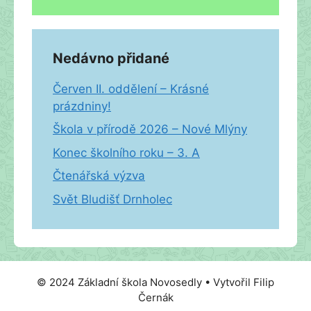
Nedávno přidané
Červen II. oddělení – Krásné
prázdniny!
Škola v přírodě 2026 – Nové Mlýny
Konec školního roku – 3. A
Čtenářská výzva
Svět Bludišť Drnholec
© 2024 Základní škola Novosedly • Vytvořil Filip
Černák