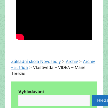
Základní škola Novosedly
>
Archiv
>
Archiv
- 5. třída
>
Vlastivěda – VIDEA – Marie
Terezie
Vyhledávání
Hleda