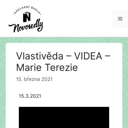
Me
Přeskočit
Vlastivěda – VIDEA –
na
obsah
Marie Terezie
15. března 2021
15.3.2021