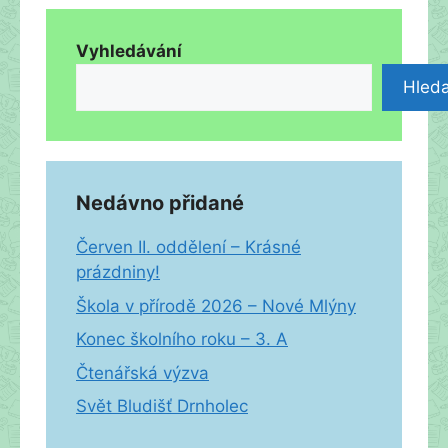
Vyhledávání
Hleda
Nedávno přidané
Červen II. oddělení – Krásné
prázdniny!
Škola v přírodě 2026 – Nové Mlýny
Konec školního roku – 3. A
Čtenářská výzva
Svět Bludišť Drnholec