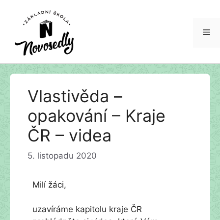
Me
Přeskočit
Vlastivěda –
na
obsah
opakování – Kraje
ČR – videa
5. listopadu 2020
Milí žáci,
uzavíráme kapitolu kraje ČR