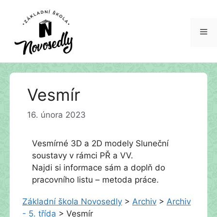
Me
Přeskočit
Vesmír
na
obsah
16. února 2023
Vesmírné 3D a 2D modely Sluneční
soustavy v rámci PŘ a VV.
Najdi si informace sám a doplň do
pracovního listu – metoda práce.
Základní škola Novosedly
>
Archiv
>
Archiv
- 5. třída
>
Vesmír