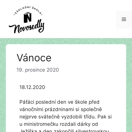
Me
Přeskočit
Vánoce
na
obsah
19. prosince 2020
18.12.2020
Páťáci poslední den ve škole před
vánočními prázdninami si společně
nejprve svátečně vyzdobili třídu. Pak si
u ministromečku rozdali dárky od
Ježíška a den zakončili silvestrovskou