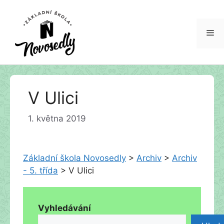
Me
Přeskočit
V Ulici
na
obsah
1. května 2019
Základní škola Novosedly
>
Archiv
>
Archiv
- 5. třída
>
V Ulici
Vyhledávání