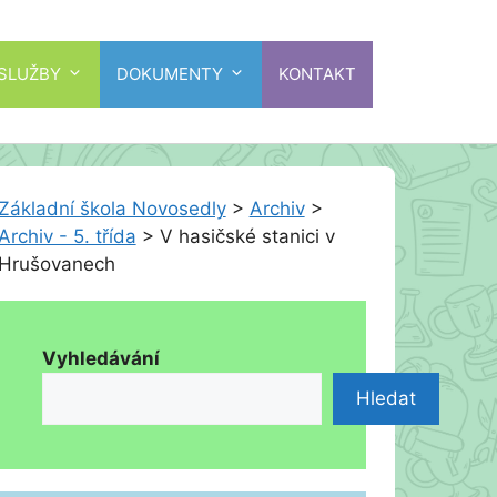
 SLUŽBY
DOKUMENTY
KONTAKT
Základní škola Novosedly
>
Archiv
>
Archiv - 5. třída
>
V hasičské stanici v
Hrušovanech
Vyhledávání
Hledat