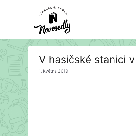
Přeskočit
V hasičské stanici 
na
obsah
1. května 2019