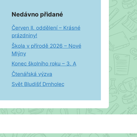
Nedávno přidané
Červen II. oddělení – Krásné
prázdniny!
Škola v přírodě 2026 – Nové
Mlýny
Konec školního roku – 3. A
Čtenářská výzva
Svět Bludišť Drnholec